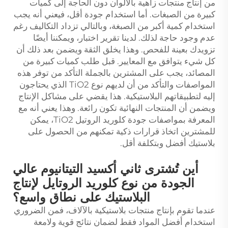
من إنتاج منتجات زاهية بالألوان دون الحاجة إلى كميات
كبيرة من الصبغات. أما استخدام جودة أقل، فيعني أنه يجب
استخدام كمية أكبر من الصبغة، وبالتالي تزداد التكاليف رغم
عدم وجود حاجة لذلك. لدينا تقرير اختبار، ويمكننا أيضًا
تزويدك بعينة للفحص. وهذا يخلق الثقة ويضمن بعد ذلك أن
كل شيء يتوافق مع المعايير. قبل طلب كميات كبيرة من
المصائد، يجب على المشترين بالجملة التأكد من توفر هذه
المواصفات والتأكد من أن لديهم نوع TiO2 الذي يحتاجون
إليه لتطبيقاتهم البلاستيكية. هذا يقضي على مشاكل الإنتاج
ويضمن أن المنتجات النهائية تكون رائعة. وهذا يعني أنه مع
المعرفة بمواصفات جودة كلوريد الروتيل TiO2، يمكن
للمشترين اتخاذ قرارات ذكية تمكنهم من الحصول على
بلاستيك أفضل وبتكلفة أقل.
أين تُشترى ثاني أكسيد التيتانيوم عالي
الجودة من نوع كلوريد الروتايل لإنتاج
البلاستيك على نطاق واسع؟
عندما تقوم بإنتاج منتجات بلاستيكية بالآلاف، فمن الضروري
استخدام أفضل المواد فقط لضمان نتائج قوية ولامعة