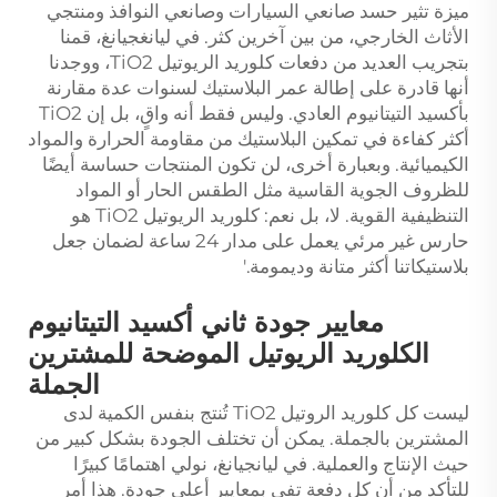
ميزة تثير حسد صانعي السيارات وصانعي النوافذ ومنتجي
الأثاث الخارجي، من بين آخرين كثر. في ليانغجيانغ، قمنا
بتجريب العديد من دفعات كلوريد الريوتيل TiO2، ووجدنا
أنها قادرة على إطالة عمر البلاستيك لسنوات عدة مقارنة
بأكسيد التيتانيوم العادي. وليس فقط أنه واقٍ، بل إن TiO2
أكثر كفاءة في تمكين البلاستيك من مقاومة الحرارة والمواد
الكيميائية. وبعبارة أخرى، لن تكون المنتجات حساسة أيضًا
للظروف الجوية القاسية مثل الطقس الحار أو المواد
التنظيفية القوية. لا، بل نعم: كلوريد الريوتيل TiO2 هو
حارس غير مرئي يعمل على مدار 24 ساعة لضمان جعل
بلاستيكاتنا أكثر متانة وديمومة.'
معايير جودة ثاني أكسيد التيتانيوم
الكلوريد الريوتيل الموضحة للمشترين
الجملة
ليست كل كلوريد الروتيل TiO2 تُنتج بنفس الكمية لدى
المشترين بالجملة. يمكن أن تختلف الجودة بشكل كبير من
حيث الإنتاج والعملية. في ليانجيانغ، نولي اهتمامًا كبيرًا
للتأكد من أن كل دفعة تفي بمعايير أعلى جودة. هذا أمر