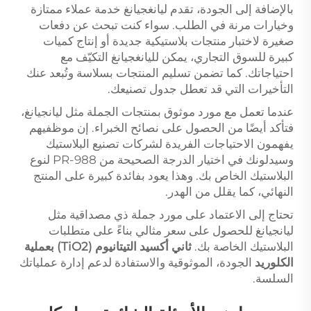
بالإضافة إلى الجودة، تقدم ليانغجيانغ خدمة عملاء ممتازة
وخيارات مرنة في الطلب. سواء كنت تبحث عن دفعات
صغيرة لاختبار منتجات بلاستيكية جديدة أو إنتاج كميات
كبيرة للسوق التجاري، يمكن لليانغجيانغ التكيّف مع
احتياجاتك. كما تضمن تسليم المنتجات بسلاسة وتُبعد عنك
التأخيرات التي قد تعطل جدول تصنيعك.
عندما تعمل مع مورد موثوق بمنتجات الجملة مثل ليانجيانغ،
فتأكد أيضًا من الحصول على نصائح الخبراء. إن موظفيهم
يفهمون الاحتياجات الفريدة لشركات تصنيع البلاستيك
وسيدلونك في اختيار الدرجة الصحيحة من PR-988 لنوع
البلاستيك الخاص بك. وهذا يعود بفائدة كبيرة على المنتج
النهائي، كما يقلل من الهدر.
تحتاج إلى الاعتماد على مورد جملة ذي مصداقية مثل
ليانجيانغ للحصول على سعر مثالي بناءً على متطلبات
البلاستيك الخاصة بك.
ثاني أكسيد التيتانيوم (TiO2) بعملية
الكلوريد
الجودة، الموثوقية والاستفادة لدعم إدارة عملياتك
السلسة.