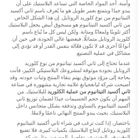
وآمنة. أحد المواد الخاصة التي تساعد البلاستيك على أن
يبدو جيدًا ويتمتع بعمر طويل هو ما يُعرف باسم ثاني أكسيد
التيتانيوم من نوع كلوريد الروتايل. إن هذا الشكل الخاص
من ثاني أكسيد التيتانيوم هو مسحوق أبيض يجعل البلاستيك
أكثر تلوينًا ولمعانًا ومتانة. ولكن ليس كل ما يُباع باسم
كلوريد الروتايل متماثلًا. فبعضها عالي الجودة، في حين أن
أنواعًا أخرى قد لا تكون فعّالة بنفس القدر أو قد تؤدي إلى
مشاكل في عملية التصنيع.
عندما تحتاج إلى ثاني أكسيد تيتانيوم من نوع كلوريد
الروتايل بجودة موثوقة لمشروعك البلاستيكي الكبير، فأنت
بحاجة إلى مزوّد موثوق يهتم بنقاء المنتج وثبات جودته. وقد
أصبحت شركة ليانغجيانغ علامة تجارية مشهورة في صناعة
ثاني أكسيد التيتانيوم من عملية الكلوريد
للبلاستيك. من
المهم أن يكون حجم الجسيمات جيدًا لضمان توزيع ثاني
أكسيد التيتانيوم بالتساوي وتدفقه بشكل متجانس داخل
البلاستيك، بحيث يبدو المنتج النهائي ناعمًا ولامعًا.
باختصار، إذا كنت ترغب في شراء ثاني أكسيد التيتانيوم
كلوريد روتايل لإنتاج البلاستيك بكميات كبيرة، فلا تضيع
الوقت في البحث عن تفاصيل الموردين مثل شركة