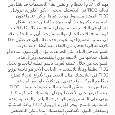
مهم لأن عدم الانتظام أو نقص نقاء الجسيمات قد يقلل من
فعالية TiO2 في البلاستيك. يجب أن يكون كلوريد الروتيل
TiO2 الممتاز مسحوقًا موحدًا تمامًا. ولكن عندما تكون
الجسيمات كبيرة جدًا أو صغيرة جدًا، فلن تنتشر بشكل
متساوٍ في البلاستيك، مما يجعل المنتج ضعيفًا؛ وكلما قلّت
قوة المنتج، قلّت الحماية والمتانة. يجب أن يتم التحكم بدقة
في عملية التصنيع لدينا بحيث يحدث ذلك إلى حدٍ ضئيل جدًا.
بالإضافة إلى الحجم، فإن النقاء مهم أيضًا. إذ قد تذوب
الشوائب في الماء، مثل الحديد، ما يؤدي إلى تلون المادة أو
تقليل حمايتها من الأشعة فوق البنفسجية. وتُزال هذه
الشوائب من خلال عملية تُعرف باسم عملية ليانجيانغ لجعل
TiO2 نظيفًا وقابلًا للاستخدام. الجانب الآخر هو قابلية توزيع
TiO2 في البلاستيك. هناك العديد من الأنواع التي لا تمتزج
جيدًا مع المركب وقد تؤدي إلى تكتلات أو بقع بلون غير
متجانس. نحن نحسّن المعالجة السطحية لجسيمات TiO2
لدعم قدرتها على الاختلاط وجعل البلاستيك أكثر قوة. كما
ينبغي على المشترين مراقبة درجة البياض والمعتمية (عدم
الشفافية) للمنتج. يوفر كلوريد الروتيل TiO2 بياضًا استثنائيًا
وسيغطي اللون الأساسي للبلاستيك، مما يمكن المصنعين