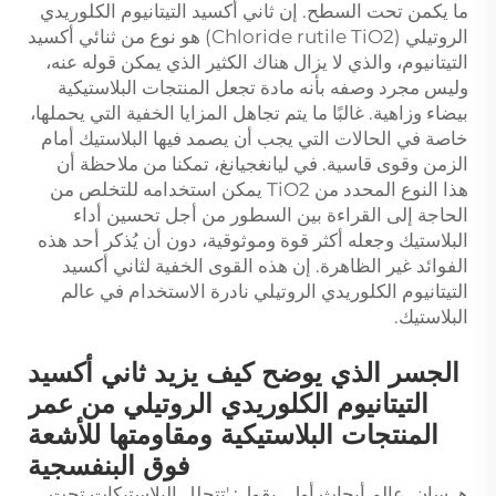
ما يكمن تحت السطح. إن ثاني أكسيد التيتانيوم الكلوريدي
الروتيلي (Chloride rutile TiO2) هو نوع من ثنائي أكسيد
التيتانيوم، والذي لا يزال هناك الكثير الذي يمكن قوله عنه،
وليس مجرد وصفه بأنه مادة تجعل المنتجات البلاستيكية
بيضاء وزاهية. غالبًا ما يتم تجاهل المزايا الخفية التي يحملها،
خاصة في الحالات التي يجب أن يصمد فيها البلاستيك أمام
الزمن وقوى قاسية. في ليانغجيانغ، تمكنا من ملاحظة أن
هذا النوع المحدد من TiO2 يمكن استخدامه للتخلص من
الحاجة إلى القراءة بين السطور من أجل تحسين أداء
البلاستيك وجعله أكثر قوة وموثوقية، دون أن يُذكر أحد هذه
الفوائد غير الظاهرة. إن هذه القوى الخفية لثاني أكسيد
التيتانيوم الكلوريدي الروتيلي نادرة الاستخدام في عالم
البلاستيك.
الجسر الذي يوضح كيف يزيد ثاني أكسيد
التيتانيوم الكلوريدي الروتيلي من عمر
المنتجات البلاستيكية ومقاومتها للأشعة
فوق البنفسجية
هـ سان، عالم أبحاث أول، يقول: 'تتحلل البلاستيكات تحت