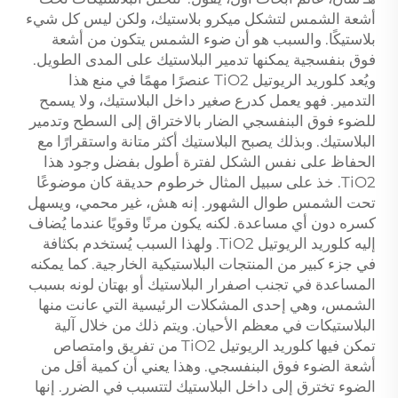
أشعة الشمس لتشكل ميكرو بلاستيك، ولكن ليس كل شيء
بلاستيكًا. والسبب هو أن ضوء الشمس يتكون من أشعة
فوق بنفسجية يمكنها تدمير البلاستيك على المدى الطويل.
ويُعد كلوريد الريوتيل TiO2 عنصرًا مهمًا في منع هذا
التدمير. فهو يعمل كدرع صغير داخل البلاستيك، ولا يسمح
للضوء فوق البنفسجي الضار بالاختراق إلى السطح وتدمير
البلاستيك. وبذلك يصبح البلاستيك أكثر متانة واستقرارًا مع
الحفاظ على نفس الشكل لفترة أطول بفضل وجود هذا
TiO2. خذ على سبيل المثال خرطوم حديقة كان موضوعًا
تحت الشمس طوال الشهور. إنه هش، غير محمي، ويسهل
كسره دون أي مساعدة. لكنه يكون مرنًا وقويًا عندما يُضاف
إليه كلوريد الريوتيل TiO2. ولهذا السبب يُستخدم بكثافة
في جزء كبير من المنتجات البلاستيكية الخارجية. كما يمكنه
المساعدة في تجنب اصفرار البلاستيك أو بهتان لونه بسبب
الشمس، وهي إحدى المشكلات الرئيسية التي عانت منها
البلاستيكات في معظم الأحيان. ويتم ذلك من خلال آلية
تمكن فيها كلوريد الريوتيل TiO2 من تفريق وامتصاص
أشعة الضوء فوق البنفسجي. وهذا يعني أن كمية أقل من
الضوء تخترق إلى داخل البلاستيك لتتسبب في الضرر. إنها