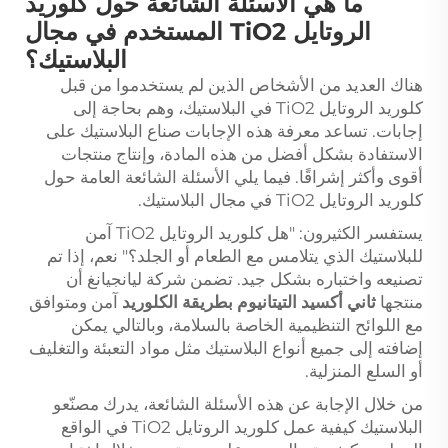
ما هي الأسئلة الشائعة حول كلوريد
الروتايل TiO2 المستخدم في مجال
البلاستيك؟
هناك العديد من الأشخاص الذين لم يستخدموا من قبل
كلوريد الروتايل TiO2 في البلاستيك، وهم بحاجة إلى
إجابات. تساعد معرفة هذه الإجابات صناع البلاستيك على
الاستفادة بشكل أفضل من هذه المادة، وإنتاج منتجات
أقوى وأكثر إشراقًا. فيما يلي الأسئلة الشائعة العامة حول
كلوريد الروتايل TiO2 في مجال البلاستيك.
يستفسر الكثيرون: "هل كلوريد الروتايل TiO2 آمن
للبلاستيك الذي يتلامس مع الطعام أو الجلد؟" نعم، إذا تم
تصنيعه واختباره بشكل جيد. تضمن شركة ليانجيانغ أن
منتجها
ثاني أكسيد التيتانيوم بطريقة الكلوريد
آمن ومتوافق
مع اللوائح التنظيمية الخاصة بالسلامة، وبالتالي يمكن
إضافته إلى جميع أنواع البلاستيك مثل مواد التعبئة والتغليف
أو السلع المنزلية.
من خلال الإجابة عن هذه الأسئلة الشائعة، يدرك مصنّعو
البلاستيك كيفية عمل كلوريد الروتايل TiO2 في الواقع