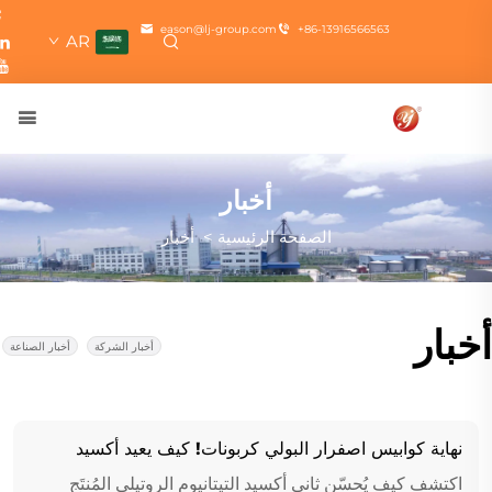
eason@lj-group.com
+86-13916566563
AR
أخبار
الصفحة الرئيسية
>
أخبار
أخبار
أخبار الشركة
أخبار الصناعة
نهاية كوابيس اصفرار البولي كربونات! كيف يعيد أكسيد
التيتانيوم من نوع rutile المُصنَّع بطريقة الكلوريد تشكيل
اكتشف كيف يُحسّن ثاني أكسيد التيتانيوم الروتيلي المُنتَج