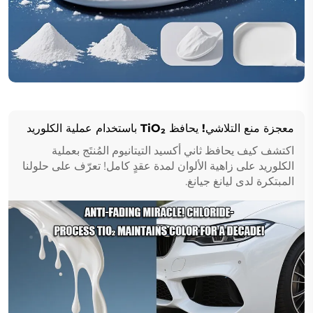
معجزة منع التلاشي! يحافظ TiO₂ باستخدام عملية الكلوريد
على اللون لمدة عقد!
اكتشف كيف يحافظ ثاني أكسيد التيتانيوم المُنتَج بعملية
الكلوريد على زاهية الألوان لمدة عقدٍ كامل! تعرّف على حلولنا
المبتكرة لدى ليانغ جيانغ.