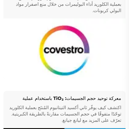
أداء البوليمرات؟
بعملية الكلوريد أداء البوليمرات من خلال منع اصفرار مواد
البولي كربونات.
معركة توحيد حجم الجسيمات: TiO₂ باستخدام عملية
الكلوريد يتفوق على عملية الكبريتات!
اكتشف كيف يوفّر ثاني أكسيد التيتانيوم المُنتَج بعملية الكلوريد
توحّدًا متفوقًا في حجم الجسيمات مقارنةً بالطريقة الكبريتية.
تعرّف على المزيد مع ليانغ جيانغ.