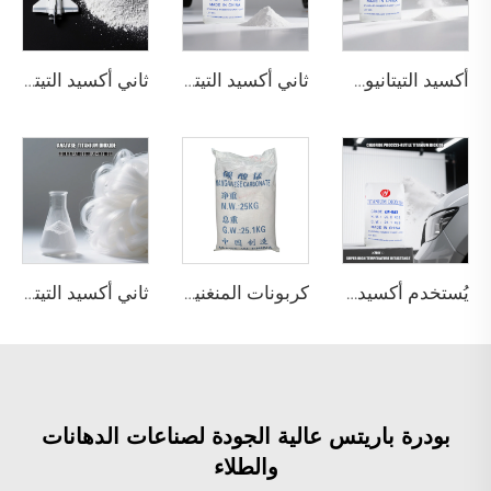
أكسيد التيتانيوم الريتيلى R218 (درجة عالمية)
ثاني أكسيد التيتانيوم روتيل R895 للطلاء والvernishات الفاخرة
ثاني أكسيد التيتانيوم روتيل R-970 بمقاومة جوية عالية
يُستخدم أكسيد التيتانيوم الروتايل بتقنية كلوريد CR-987 في الطلاء مع متطلبات مقاومة جوية عالية للغاية
كربونات المنغنيز من الدرجة الصناعية
ثاني أكسيد التيتانيوم الأناطاسي من الدرجة الكيماوية
بودرة باريتس عالية الجودة لصناعات الدهانات
والطلاء