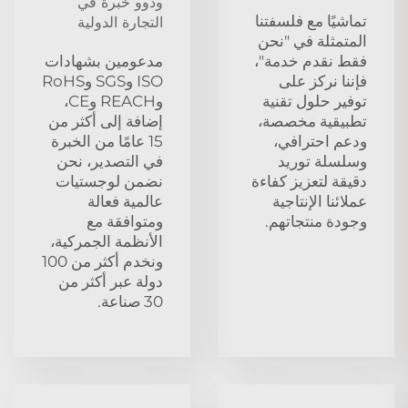
وذوو خبرة في
تماشيًا مع فلسفتنا
التجارة الدولية
المتمثلة في "نحن
فقط نقدم خدمة"،
مدعومين بشهادات
فإننا نركز على
ISO وSGS وRoHS
توفير حلول تقنية
وREACH وCE،
تطبيقية مخصصة،
إضافة إلى أكثر من
ودعم احترافي،
15 عامًا من الخبرة
وسلسلة توريد
في التصدير، نحن
دقيقة لتعزيز كفاءة
نضمن لوجستيات
عملائنا الإنتاجية
عالمية فعالة
وجودة منتجاتهم.
ومتوافقة مع
الأنظمة الجمركية،
ونخدم أكثر من 100
دولة عبر أكثر من
30 صناعة.