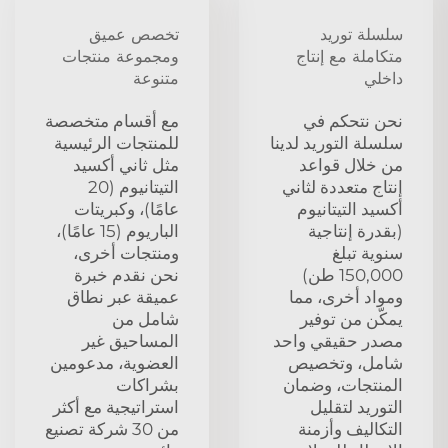
سلسلة توريد
تخصص عميق
متكاملة مع إنتاج
ومجموعة منتجات
داخلي
متنوعة
نحن نتحكم في
مع أقسام متخصصة
سلسلة التوريد لدينا
للمنتجات الرئيسية
من خلال قواعد
مثل ثاني أكسيد
إنتاج متعددة لثاني
التيتانيوم (20
أكسيد التيتانيوم
عامًا)، وكبريتات
(بقدرة إنتاجية
الباريوم (15 عامًا)،
سنوية تبلغ
ومنتجات أخرى،
150,000 طن)
نحن نقدم خبرة
ومواد أخرى، مما
عميقة عبر نطاق
يمكّن من توفير
شامل من
مصدر حقيقي واحد
المساحيق غير
شامل، وتخصيص
العضوية، مدعومين
المنتجات، وضمان
بشراكات
التوريد لتقليل
استراتيجية مع أكثر
التكاليف وأزمنة
من 30 شركة تصنيع