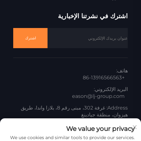
اشترك في نشرتنا الإخبارية
اشترك
هاتف:
+86-13916566563
البريد الإلكتروني:
eason@lj-group.com
Address: غرفة 302، مبنى رقم 8، بلازا واندا، طريق
هيزوان، منطقة جيادينغ
We value your privacy
We use cookies and similar tools to provide our services.
جميع الحقوق محفوظة © شركة شانغهاي ليانغجيانغ لمنتجات