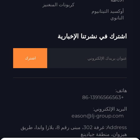
كربونات المنغنيز
أوكسيد التيتانيوم
النانوي
اشترك في نشرتنا الإخبارية
اشترك
هاتف:
+86-13916566563
البريد الإلكتروني:
eason@lj-group.com
Address: غرفة 302، مبنى رقم 8، بلازا واندا، طريق
هيزوان، منطقة جيادينغ