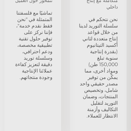
متكاملة مع إنتاج
تتمحور حول العميل
داخلي
تماشيًا مع فلسفتنا
نحن نتحكم في
المتمثلة في "نحن
سلسلة التوريد لدينا
فقط نقدم خدمة"،
من خلال قواعد
فإننا نركز على
إنتاج متعددة لثاني
توفير حلول تقنية
أكسيد التيتانيوم
تطبيقية مخصصة،
(بقدرة إنتاجية
ودعم احترافي،
سنوية تبلغ
وسلسلة توريد
150,000 طن)
دقيقة لتعزيز كفاءة
ومواد أخرى، مما
عملائنا الإنتاجية
يمكّن من توفير
وجودة منتجاتهم.
مصدر حقيقي واحد
شامل، وتخصيص
المنتجات، وضمان
التوريد لتقليل
التكاليف وأزمنة
الانتظار للعملاء.