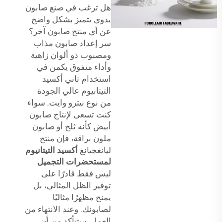
هل ترغب في صنع صابون
يدوي يتميز بشكل واضح
عن أي منتج صابون آخر؟
سر إعداد صابون مذاب
ومصبوب ذو ألوان زاهية
وأداء متفوق يكمن في
استخدام ثاني أكسيد
التيتانيوم عالي الجودة
من نوع نيترو وايت. سواء
كنت تسعى لإنتاج صابون
أبيض كأنه ثلج أو صابون
ملون براقة، فإن منتج
ليانغجيانغ
أكسيد التيتانيوم
لمستحضرات التجميل
ليس فقط قادرًا على
توفير الظل المثالي، بل
يمنح مظهرًا مثاليًا
لصابونك. وعند الانتهاء من
العمل، ستتأكد من أن