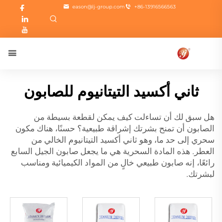
eason@lj-group.com
+86-13916566563
ثاني أكسيد التيتانيوم للصابون
هل سبق لك أن تساءلت كيف يمكن لقطعة بسيطة من
الصابون أن تمنح بشرتك إشراقة طبيعية؟ حسنًا، هناك مكون
سحري إلى حد ما، وهو ثاني أكسيد التيتانيوم الخالي من
العطر. هذه المادة السحرية هي ما يجعل صابون الجيل السابع
رائعًا، إنه صابون طبيعي خالٍ من المواد الكيميائية ومناسب
لبشرتك.