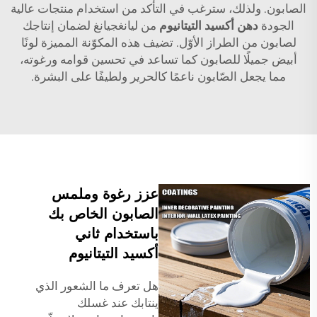
الصابون. ولذلك، سترغب في التأكد من استخدام منتجات عالية
الجودة
دهن أكسيد التيتانيوم
من ليانغجيانغ لضمان إنتاجك
لصابون من الطراز الأوّل. تضيف هذه المكوّنة المميزة لونًا
أبيض جميلًا للصابون كما تساعد في تحسين قوامه ورغوته،
مما يجعل الصّابون ناعمًا كالحرير ولطيفًا على البشرة.
عزز رغوة وملمس
الصابون الخاص بك
باستخدام ثاني
أكسيد التيتانيوم
هل تعرف ما الشعور الذي
ينتابك عند غسلك