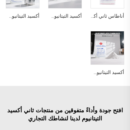
أناطاس ثاني أكسيد التيتانيوم A101 | الدرجة العامة
أكسيد التيتانيوم الريتيلى R218 (درجة عالمية)
أكسيد التيتانيوم الريتيلى R909 (الطلاءات والأصباغ - عام)
أكسيد التيتانيوم الروتايل R944 (درجة عالمية)
افتح جودة وأداءً متفوقين من منتجات ثاني أكسيد
التيتانيوم لدينا لنشاطك التجاري