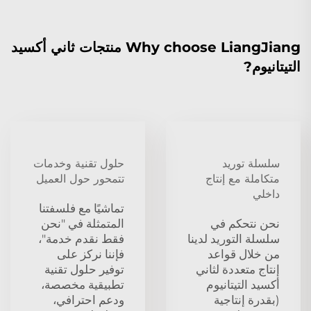
Why choose LiangJiang منتجات ثاني أكسيد
التيتانيوم?
سلسلة توريد
حلول تقنية وخدمات
متكاملة مع إنتاج
تتمحور حول العميل
داخلي
تماشيًا مع فلسفتنا
نحن نتحكم في
المتمثلة في "نحن
سلسلة التوريد لدينا
فقط نقدم خدمة"،
من خلال قواعد
فإننا نركز على
إنتاج متعددة لثاني
توفير حلول تقنية
أكسيد التيتانيوم
تطبيقية مخصصة،
(بقدرة إنتاجية
ودعم احترافي،