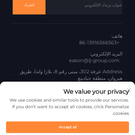
اشترك
هاتف:
+86-13916566563
البريد الإلكتروني:
eason@lj-group.com
Address: غرفة 302، مبنى رقم 8، بلازا واندا، طريق
هيزوان، منطقة جيادينغ
We value your privacy
We use cookies and similar tools to provide our services.
جميع الحقوق محفوظة © شركة شانغهاي ليانغجيانغ لمنتجات
If you don't want to accept all cookies, click Personalize
التيتانيوم البيضاء المحدودة
سياسة الخصوصية
cookies.
انقر لأعلى
Accept all