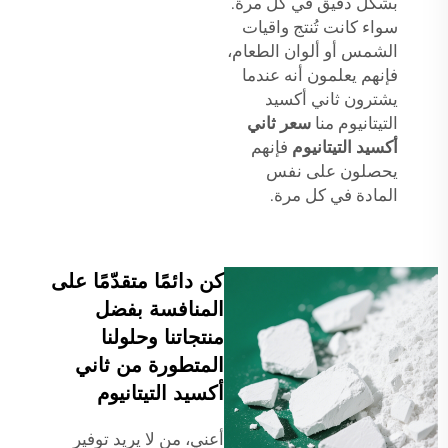
بشكل دقيق في كل مرة.
سواء كانت تُنتج واقيات
الشمس أو ألوان الطعام،
فإنهم يعلمون أنه عندما
يشترون ثاني أكسيد
التيتانيوم منا
سعر ثاني
أكسيد التيتانيوم
فإنهم
يحصلون على نفس
المادة في كل مرة.
كن دائمًا متقدّمًا على
المنافسة بفضل
منتجاتنا وحلولنا
المتطورة من ثاني
أكسيد التيتانيوم
أعني، من لا يريد توفير