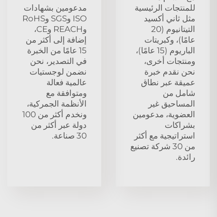
للمنتجات الرئيسية
مدعومين بشهادات
مثل ثاني أكسيد
ISO وSGS وRoHS
التيتانيوم (20
وREACH وCE،
عامًا)، وكبريتات
إضافة إلى أكثر من
الباريوم (15 عامًا)،
15 عامًا من الخبرة
ومنتجات أخرى،
في التصدير، نحن
نحن نقدم خبرة
نضمن لوجستيات
عميقة عبر نطاق
عالمية فعالة
شامل من
ومتوافقة مع
المساحيق غير
الأنظمة الجمركية،
العضوية، مدعومين
ونخدم أكثر من 100
بشراكات
دولة عبر أكثر من
استراتيجية مع أكثر
30 صناعة.
من 30 شركة تصنيع
رائدة.