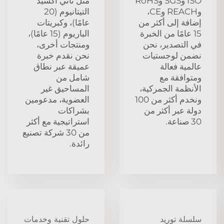
ISO وSGS وRoHS
مثل ثاني أكسيد
وREACH وCE،
التيتانيوم (20
إضافة إلى أكثر من
عامًا)، وكبريتات
15 عامًا من الخبرة
الباريوم (15 عامًا)،
في التصدير، نحن
ومنتجات أخرى،
نضمن لوجستيات
نحن نقدم خبرة
عالمية فعالة
عميقة عبر نطاق
ومتوافقة مع
شامل من
الأنظمة الجمركية،
المساحيق غير
ونخدم أكثر من 100
العضوية، مدعومين
دولة عبر أكثر من
بشراكات
30 صناعة.
استراتيجية مع أكثر
من 30 شركة تصنيع
رائدة.
سلسلة توريد
حلول تقنية وخدمات