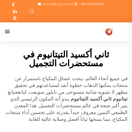
eason@lj-group.com
+86-13916566563
ثاني أكسيد التيتانيوم في
مستحضرات التجميل
في جميع أنحاء العالم، يبحث عشاق المكياج باستمرار عن
منتجات يمكنها الذهاب خطوة أبعد لمساعدتهم في تحقيق
مظهر لا تشوبه شائبة مستوحى من تايلور سويفت. ليانغجيانغ
تيتانيوم ثاني أكسيد التيتانيوم
يبدو أنه المكون الرئيسي الذي
يثير أكبر ضجة في عالم مستحضرات التجميل. هذا المعدن
الطبيعي الثمين معروف جيداً بقدرته على تحسين أداء منتجات
المكياج، مما يمنحها ثباتاً أفضل وصلابة عالية للغاية.