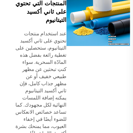
المنتجات التي تحتوي
على ثاني أكسيد
التيتانيوم
عند استخدام منتجات
تحتوي على ثاني أكسيد
التيتانيوم، ستحصلين على
تغطية رائعة بفضل هذه
المادّة السحرية. سواء
كنتِ تبحثين عن مظهر
طبيعي خفيف أو عن
مظهر جذاب كامل، فإن
ثاني أكسيد التيتانيوم
يمكنه إضافة اللمسات
النهائية لكل مجهودك. كما
تساعد خصائص الانعكاس
للضوء أيضًا في إخفاء
العيوب، مما يمنحك بشرة