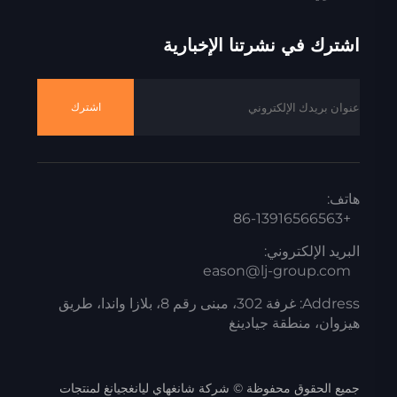
اشترك في نشرتنا الإخبارية
اشترك
هاتف:
+86-13916566563
البريد الإلكتروني:
eason@lj-group.com
Address: غرفة 302، مبنى رقم 8، بلازا واندا، طريق
هيزوان، منطقة جيادينغ
جميع الحقوق محفوظة © شركة شانغهاي ليانغجيانغ لمنتجات